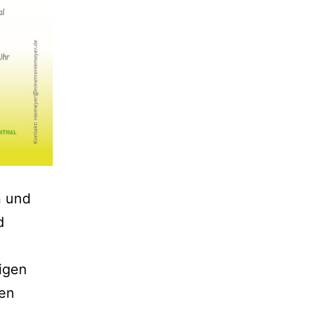
n und
d
tigen
den