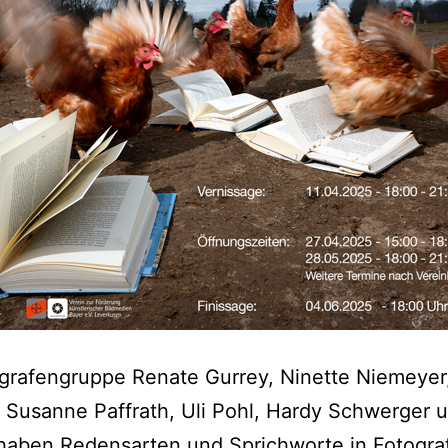
grafengruppe Renate Gurrey, Ninette Niemeyer,
, Susanne Paffrath, Uli Pohl, Hardy Schwerger u
haben Redensarten und Sprichworte in Fotogra