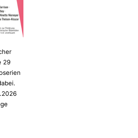
cher
e 29
oserien
dabei.
4.2026
age