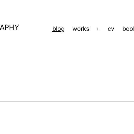
RAPHY
blog
works
cv
boo
Menü
öffnen