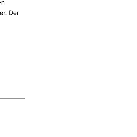
en
er. Der
Unterwegs