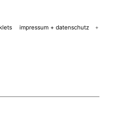
klets
impressum + datenschutz
Menü
öffnen