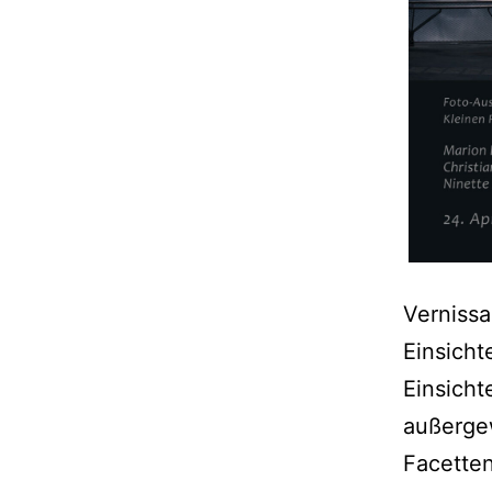
Vernissa
Einsicht
Einsicht
außergew
Facette